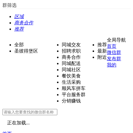
群筛选
区域
商务合作
推荐
全局导航
全部
同城交友
推荐
首页
圣彼得堡区
招聘求职
最新
微信群
商务合作
附近
发布群
同城配送
我的
同城社区
餐饮美食
生活采购
顺风车拼车
平台服务群
分销赚钱
正在加载...