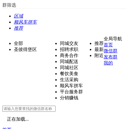
群筛选
区域
顺风车拼车
推荐
全局导航
全部
同城交友
推荐
首页
圣彼得堡区
招聘求职
最新
微信群
商务合作
附近
发布群
同城配送
我的
同城社区
餐饮美食
生活采购
顺风车拼车
平台服务群
分销赚钱
正在加载...