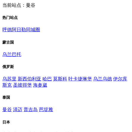
当前站点：曼谷
热门站点
呼德阿日勒同城圈
蒙古国
乌兰巴托
俄罗斯
乌苏里
新西伯利亚
哈巴
莫斯科
叶卡捷琳堡
乌兰乌德
伊尔库
斯克
圣彼得堡
海参崴
泰国
曼谷
清迈
普吉岛
芭堤雅
日本