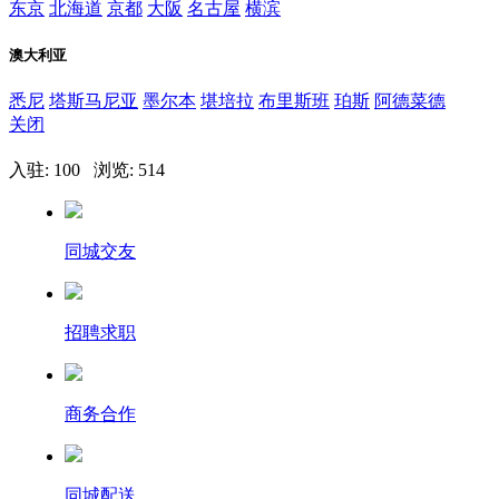
东京
北海道
京都
大阪
名古屋
横滨
澳大利亚
悉尼
塔斯马尼亚
墨尔本
堪培拉
布里斯班
珀斯
阿德菜德
关闭
入驻: 100 浏览: 514
同城交友
招聘求职
商务合作
同城配送