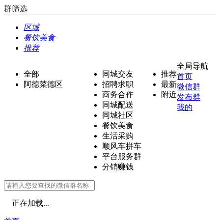
群筛选
区域
餐饮美食
推荐
全局导航
全部
同城交友
推荐
首页
阿德菜德区
招聘求职
最新
微信群
商务合作
附近
发布群
同城配送
我的
同城社区
餐饮美食
生活采购
顺风车拼车
平台服务群
分销赚钱
正在加载...