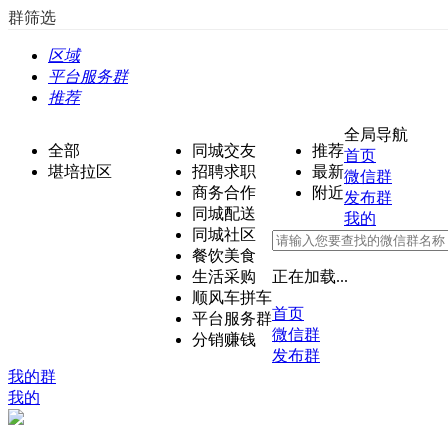
群筛选
区域
平台服务群
推荐
全局导航
全部
同城交友
推荐
首页
堪培拉区
招聘求职
最新
微信群
商务合作
附近
发布群
同城配送
我的
同城社区
餐饮美食
生活采购
正在加载...
顺风车拼车
首页
平台服务群
微信群
分销赚钱
发布群
我的群
我的