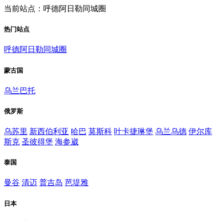
当前站点：呼德阿日勒同城圈
热门站点
呼德阿日勒同城圈
蒙古国
乌兰巴托
俄罗斯
乌苏里
新西伯利亚
哈巴
莫斯科
叶卡捷琳堡
乌兰乌德
伊尔库
斯克
圣彼得堡
海参崴
泰国
曼谷
清迈
普吉岛
芭堤雅
日本