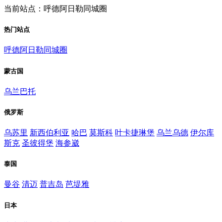
当前站点：呼德阿日勒同城圈
热门站点
呼德阿日勒同城圈
蒙古国
乌兰巴托
俄罗斯
乌苏里
新西伯利亚
哈巴
莫斯科
叶卡捷琳堡
乌兰乌德
伊尔库
斯克
圣彼得堡
海参崴
泰国
曼谷
清迈
普吉岛
芭堤雅
日本