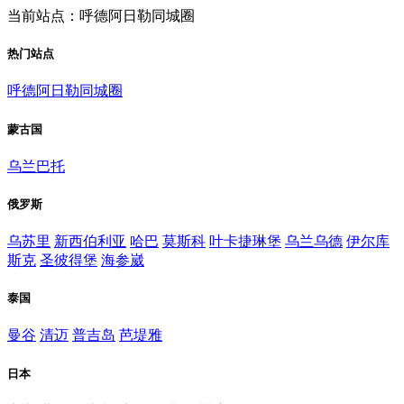
当前站点：呼德阿日勒同城圈
热门站点
呼德阿日勒同城圈
蒙古国
乌兰巴托
俄罗斯
乌苏里
新西伯利亚
哈巴
莫斯科
叶卡捷琳堡
乌兰乌德
伊尔库
斯克
圣彼得堡
海参崴
泰国
曼谷
清迈
普吉岛
芭堤雅
日本