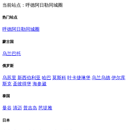
当前站点：呼德阿日勒同城圈
热门站点
呼德阿日勒同城圈
蒙古国
乌兰巴托
俄罗斯
乌苏里
新西伯利亚
哈巴
莫斯科
叶卡捷琳堡
乌兰乌德
伊尔库
斯克
圣彼得堡
海参崴
泰国
曼谷
清迈
普吉岛
芭堤雅
日本