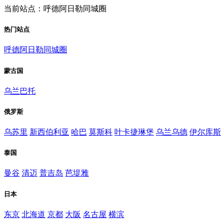
当前站点：呼德阿日勒同城圈
热门站点
呼德阿日勒同城圈
蒙古国
乌兰巴托
俄罗斯
乌苏里
新西伯利亚
哈巴
莫斯科
叶卡捷琳堡
乌兰乌德
伊尔库斯
泰国
曼谷
清迈
普吉岛
芭堤雅
日本
东京
北海道
京都
大阪
名古屋
横滨