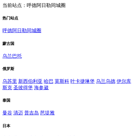
当前站点：呼德阿日勒同城圈
热门站点
呼德阿日勒同城圈
蒙古国
乌兰巴托
俄罗斯
乌苏里
新西伯利亚
哈巴
莫斯科
叶卡捷琳堡
乌兰乌德
伊尔库
斯克
圣彼得堡
海参崴
泰国
曼谷
清迈
普吉岛
芭堤雅
日本