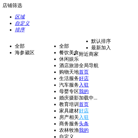
店铺筛选
区域
自定义
排序
默认排序
全部
全部
最新加入
海参崴区
餐饮美食
附近商家
休闲娱乐
酒店旅游
全局导航
购物天地
首页
生活服务
好店
汽车服务
入驻
母婴专区
我的
婚庆摄影
加载中...
教育培训
首页
家具建材
好店
房产相关
入驻
商务服务
头条
农林牧渔
我的
自定义