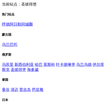
当前站点：圣彼得堡
热门站点
呼德阿日勒同城圈
蒙古国
乌兰巴托
俄罗斯
乌苏里
新西伯利亚
哈巴
莫斯科
叶卡捷琳堡
乌兰乌德
伊尔库
斯克
圣彼得堡
海参崴
泰国
曼谷
清迈
普吉岛
芭堤雅
日本