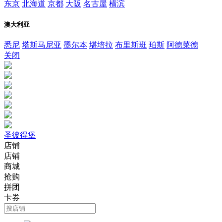
东京
北海道
京都
大阪
名古屋
横滨
澳大利亚
悉尼
塔斯马尼亚
墨尔本
堪培拉
布里斯班
珀斯
阿德菜德
关闭
圣彼得堡
店铺
店铺
商城
抢购
拼团
卡券