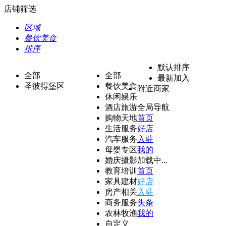
店铺筛选
区域
餐饮美食
排序
默认排序
全部
全部
最新加入
圣彼得堡区
餐饮美食
附近商家
休闲娱乐
酒店旅游
全局导航
购物天地
首页
生活服务
好店
汽车服务
入驻
母婴专区
我的
婚庆摄影
加载中...
教育培训
首页
家具建材
好店
房产相关
入驻
商务服务
头条
农林牧渔
我的
自定义