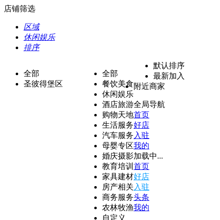
店铺筛选
区域
休闲娱乐
排序
默认排序
全部
全部
最新加入
圣彼得堡区
餐饮美食
附近商家
休闲娱乐
酒店旅游
全局导航
购物天地
首页
生活服务
好店
汽车服务
入驻
母婴专区
我的
婚庆摄影
加载中...
教育培训
首页
家具建材
好店
房产相关
入驻
商务服务
头条
农林牧渔
我的
自定义