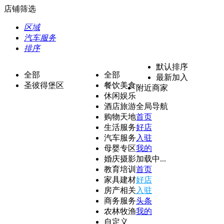
店铺筛选
区域
汽车服务
排序
默认排序
全部
全部
最新加入
圣彼得堡区
餐饮美食
附近商家
休闲娱乐
酒店旅游
全局导航
购物天地
首页
生活服务
好店
汽车服务
入驻
母婴专区
我的
婚庆摄影
加载中...
教育培训
首页
家具建材
好店
房产相关
入驻
商务服务
头条
农林牧渔
我的
自定义