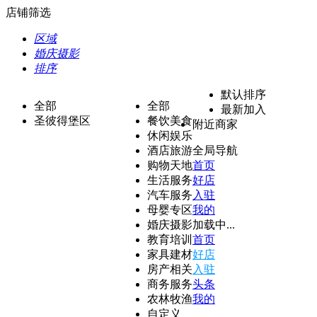
店铺筛选
区域
婚庆摄影
排序
默认排序
全部
全部
最新加入
圣彼得堡区
餐饮美食
附近商家
休闲娱乐
酒店旅游
全局导航
购物天地
首页
生活服务
好店
汽车服务
入驻
母婴专区
我的
婚庆摄影
加载中...
教育培训
首页
家具建材
好店
房产相关
入驻
商务服务
头条
农林牧渔
我的
自定义