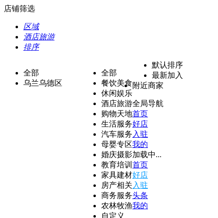
店铺筛选
区域
酒店旅游
排序
默认排序
全部
全部
最新加入
乌兰乌德区
餐饮美食
附近商家
休闲娱乐
酒店旅游
全局导航
购物天地
首页
生活服务
好店
汽车服务
入驻
母婴专区
我的
婚庆摄影
加载中...
教育培训
首页
家具建材
好店
房产相关
入驻
商务服务
头条
农林牧渔
我的
自定义