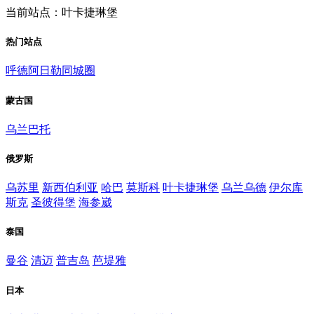
当前站点：叶卡捷琳堡
热门站点
呼德阿日勒同城圈
蒙古国
乌兰巴托
俄罗斯
乌苏里
新西伯利亚
哈巴
莫斯科
叶卡捷琳堡
乌兰乌德
伊尔库
斯克
圣彼得堡
海参崴
泰国
曼谷
清迈
普吉岛
芭堤雅
日本