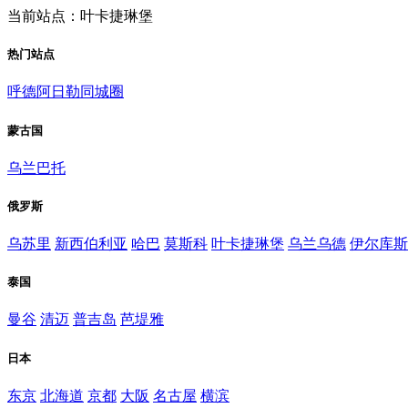
当前站点：叶卡捷琳堡
热门站点
呼德阿日勒同城圈
蒙古国
乌兰巴托
俄罗斯
乌苏里
新西伯利亚
哈巴
莫斯科
叶卡捷琳堡
乌兰乌德
伊尔库斯
泰国
曼谷
清迈
普吉岛
芭堤雅
日本
东京
北海道
京都
大阪
名古屋
横滨