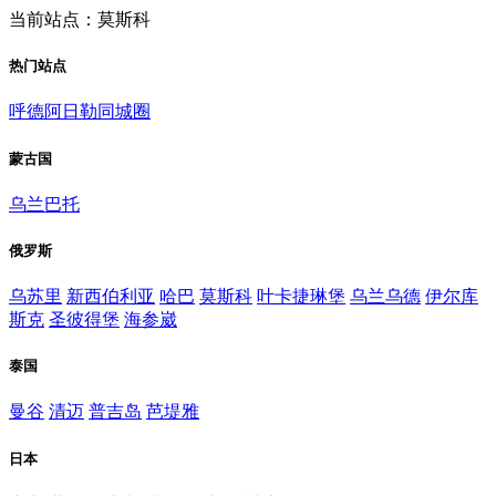
当前站点：莫斯科
热门站点
呼德阿日勒同城圈
蒙古国
乌兰巴托
俄罗斯
乌苏里
新西伯利亚
哈巴
莫斯科
叶卡捷琳堡
乌兰乌德
伊尔库
斯克
圣彼得堡
海参崴
泰国
曼谷
清迈
普吉岛
芭堤雅
日本