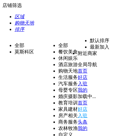
店铺筛选
区域
购物天地
排序
默认排序
全部
全部
最新加入
莫斯科区
餐饮美食
附近商家
休闲娱乐
酒店旅游
全局导航
购物天地
首页
生活服务
好店
汽车服务
入驻
母婴专区
我的
婚庆摄影
加载中...
教育培训
首页
家具建材
好店
房产相关
入驻
商务服务
头条
农林牧渔
我的
自定义