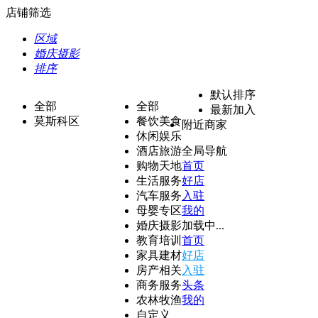
店铺筛选
区域
婚庆摄影
排序
默认排序
全部
全部
最新加入
莫斯科区
餐饮美食
附近商家
休闲娱乐
酒店旅游
全局导航
购物天地
首页
生活服务
好店
汽车服务
入驻
母婴专区
我的
婚庆摄影
加载中...
教育培训
首页
家具建材
好店
房产相关
入驻
商务服务
头条
农林牧渔
我的
自定义