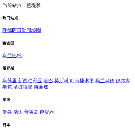
当前站点：芭堤雅
热门站点
呼德阿日勒同城圈
蒙古国
乌兰巴托
俄罗斯
乌苏里
新西伯利亚
哈巴
莫斯科
叶卡捷琳堡
乌兰乌德
伊尔库
斯克
圣彼得堡
海参崴
泰国
曼谷
清迈
普吉岛
芭堤雅
日本