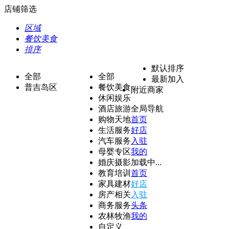
店铺筛选
区域
餐饮美食
排序
默认排序
全部
全部
最新加入
普吉岛区
餐饮美食
附近商家
休闲娱乐
酒店旅游
全局导航
购物天地
首页
生活服务
好店
汽车服务
入驻
母婴专区
我的
婚庆摄影
加载中...
教育培训
首页
家具建材
好店
房产相关
入驻
商务服务
头条
农林牧渔
我的
自定义