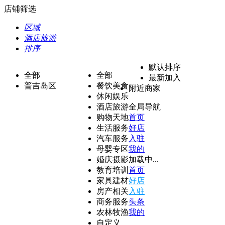
店铺筛选
区域
酒店旅游
排序
默认排序
全部
全部
最新加入
普吉岛区
餐饮美食
附近商家
休闲娱乐
酒店旅游
全局导航
购物天地
首页
生活服务
好店
汽车服务
入驻
母婴专区
我的
婚庆摄影
加载中...
教育培训
首页
家具建材
好店
房产相关
入驻
商务服务
头条
农林牧渔
我的
自定义