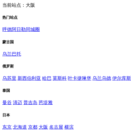
当前站点：大阪
热门站点
呼德阿日勒同城圈
蒙古国
乌兰巴托
俄罗斯
乌苏里
新西伯利亚
哈巴
莫斯科
叶卡捷琳堡
乌兰乌德
伊尔库斯
泰国
曼谷
清迈
普吉岛
芭堤雅
日本
东京
北海道
京都
大阪
名古屋
横滨