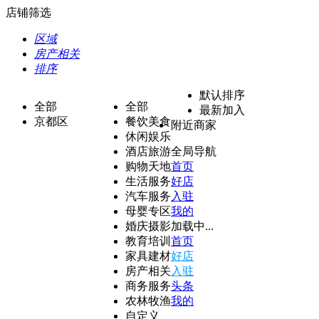
店铺筛选
区域
房产相关
排序
默认排序
全部
全部
最新加入
京都区
餐饮美食
附近商家
休闲娱乐
酒店旅游
全局导航
购物天地
首页
生活服务
好店
汽车服务
入驻
母婴专区
我的
婚庆摄影
加载中...
教育培训
首页
家具建材
好店
房产相关
入驻
商务服务
头条
农林牧渔
我的
自定义