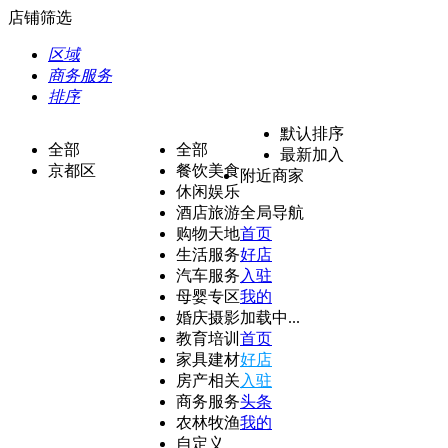
店铺筛选
区域
商务服务
排序
默认排序
全部
全部
最新加入
京都区
餐饮美食
附近商家
休闲娱乐
酒店旅游
全局导航
购物天地
首页
生活服务
好店
汽车服务
入驻
母婴专区
我的
婚庆摄影
加载中...
教育培训
首页
家具建材
好店
房产相关
入驻
商务服务
头条
农林牧渔
我的
自定义