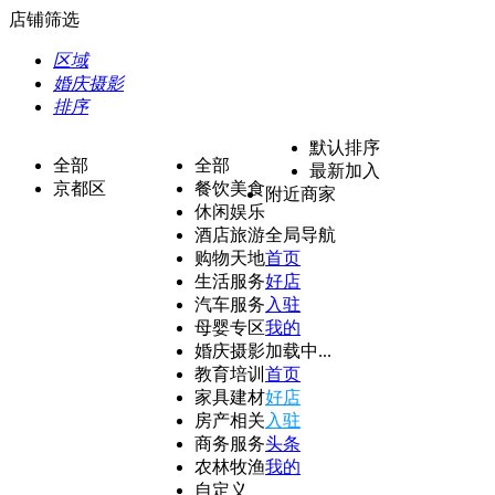
店铺筛选
区域
婚庆摄影
排序
默认排序
全部
全部
最新加入
京都区
餐饮美食
附近商家
休闲娱乐
酒店旅游
全局导航
购物天地
首页
生活服务
好店
汽车服务
入驻
母婴专区
我的
婚庆摄影
加载中...
教育培训
首页
家具建材
好店
房产相关
入驻
商务服务
头条
农林牧渔
我的
自定义