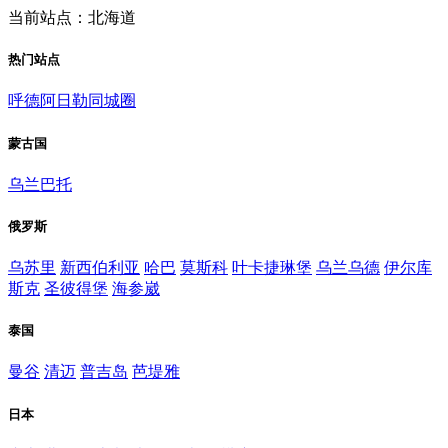
当前站点：北海道
热门站点
呼德阿日勒同城圈
蒙古国
乌兰巴托
俄罗斯
乌苏里
新西伯利亚
哈巴
莫斯科
叶卡捷琳堡
乌兰乌德
伊尔库
斯克
圣彼得堡
海参崴
泰国
曼谷
清迈
普吉岛
芭堤雅
日本