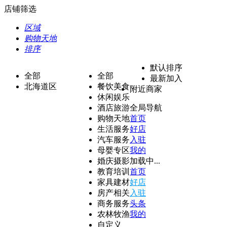
店铺筛选
区域
购物天地
排序
默认排序
全部
全部
最新加入
北海道区
餐饮美食
附近商家
休闲娱乐
酒店旅游
全局导航
购物天地
首页
生活服务
好店
汽车服务
入驻
母婴专区
我的
婚庆摄影
加载中...
教育培训
首页
家具建材
好店
房产相关
入驻
商务服务
头条
农林牧渔
我的
自定义