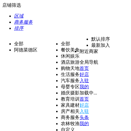
店铺筛选
区域
商务服务
排序
默认排序
全部
全部
最新加入
阿德菜德区
餐饮美食
附近商家
休闲娱乐
酒店旅游
全局导航
购物天地
首页
生活服务
好店
汽车服务
入驻
母婴专区
我的
婚庆摄影
加载中...
教育培训
首页
家具建材
好店
房产相关
入驻
商务服务
头条
农林牧渔
我的
自定义