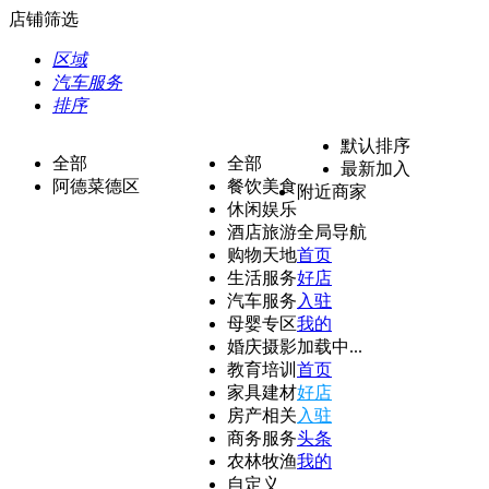
店铺筛选
区域
汽车服务
排序
默认排序
全部
全部
最新加入
阿德菜德区
餐饮美食
附近商家
休闲娱乐
酒店旅游
全局导航
购物天地
首页
生活服务
好店
汽车服务
入驻
母婴专区
我的
婚庆摄影
加载中...
教育培训
首页
家具建材
好店
房产相关
入驻
商务服务
头条
农林牧渔
我的
自定义