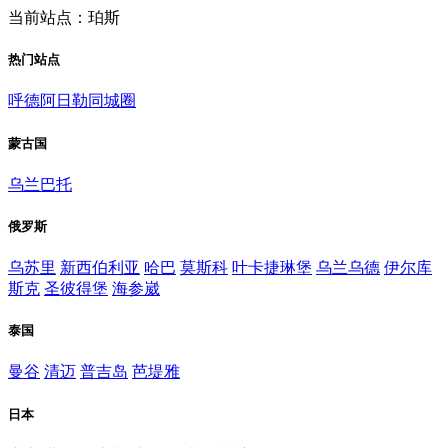
当前站点：珀斯
热门站点
呼德阿日勒同城圈
蒙古国
乌兰巴托
俄罗斯
乌苏里
新西伯利亚
哈巴
莫斯科
叶卡捷琳堡
乌兰乌德
伊尔库
斯克
圣彼得堡
海参崴
泰国
曼谷
清迈
普吉岛
芭堤雅
日本