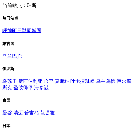
当前站点：珀斯
热门站点
呼德阿日勒同城圈
蒙古国
乌兰巴托
俄罗斯
乌苏里
新西伯利亚
哈巴
莫斯科
叶卡捷琳堡
乌兰乌德
伊尔库
斯克
圣彼得堡
海参崴
泰国
曼谷
清迈
普吉岛
芭堤雅
日本