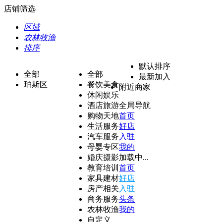
店铺筛选
区域
农林牧渔
排序
默认排序
全部
全部
最新加入
珀斯区
餐饮美食
附近商家
休闲娱乐
酒店旅游
全局导航
购物天地
首页
生活服务
好店
汽车服务
入驻
母婴专区
我的
婚庆摄影
加载中...
教育培训
首页
家具建材
好店
房产相关
入驻
商务服务
头条
农林牧渔
我的
自定义