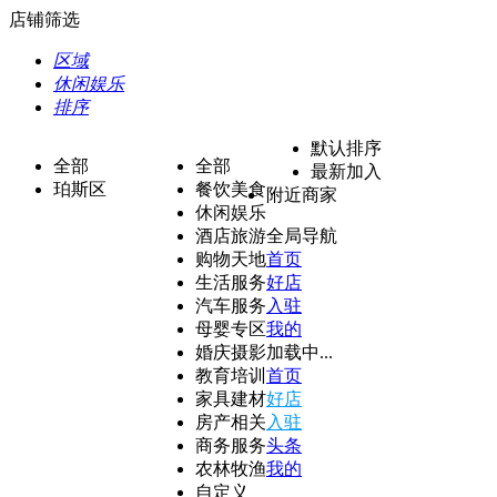
店铺筛选
区域
休闲娱乐
排序
默认排序
全部
全部
最新加入
珀斯区
餐饮美食
附近商家
休闲娱乐
酒店旅游
全局导航
购物天地
首页
生活服务
好店
汽车服务
入驻
母婴专区
我的
婚庆摄影
加载中...
教育培训
首页
家具建材
好店
房产相关
入驻
商务服务
头条
农林牧渔
我的
自定义