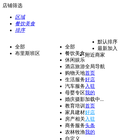
店铺筛选
区域
餐饮美食
排序
默认排序
全部
全部
最新加入
布里斯班区
餐饮美食
附近商家
休闲娱乐
酒店旅游
全局导航
购物天地
首页
生活服务
好店
汽车服务
入驻
母婴专区
我的
婚庆摄影
加载中...
教育培训
首页
家具建材
好店
房产相关
入驻
商务服务
头条
农林牧渔
我的
自定义