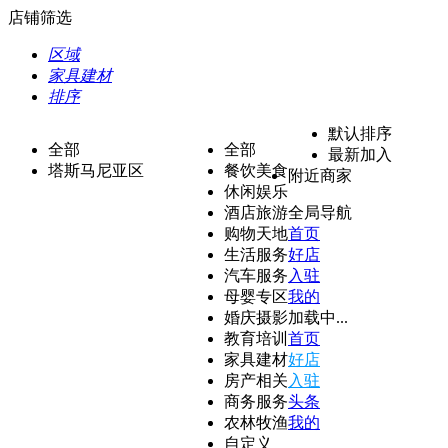
店铺筛选
区域
家具建材
排序
默认排序
全部
全部
最新加入
塔斯马尼亚区
餐饮美食
附近商家
休闲娱乐
酒店旅游
全局导航
购物天地
首页
生活服务
好店
汽车服务
入驻
母婴专区
我的
婚庆摄影
加载中...
教育培训
首页
家具建材
好店
房产相关
入驻
商务服务
头条
农林牧渔
我的
自定义