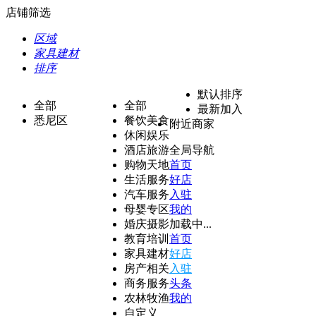
店铺筛选
区域
家具建材
排序
默认排序
全部
全部
最新加入
悉尼区
餐饮美食
附近商家
休闲娱乐
酒店旅游
全局导航
购物天地
首页
生活服务
好店
汽车服务
入驻
母婴专区
我的
婚庆摄影
加载中...
教育培训
首页
家具建材
好店
房产相关
入驻
商务服务
头条
农林牧渔
我的
自定义