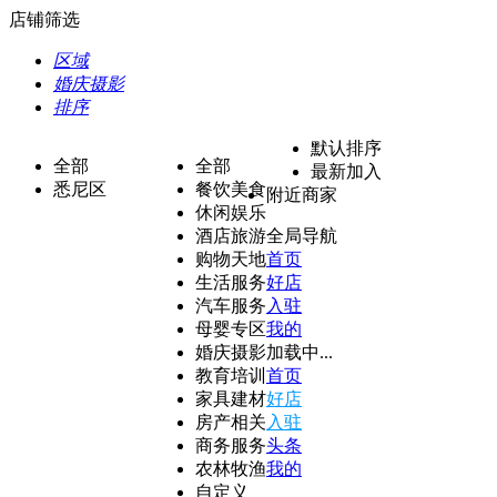
店铺筛选
区域
婚庆摄影
排序
默认排序
全部
全部
最新加入
悉尼区
餐饮美食
附近商家
休闲娱乐
酒店旅游
全局导航
购物天地
首页
生活服务
好店
汽车服务
入驻
母婴专区
我的
婚庆摄影
加载中...
教育培训
首页
家具建材
好店
房产相关
入驻
商务服务
头条
农林牧渔
我的
自定义