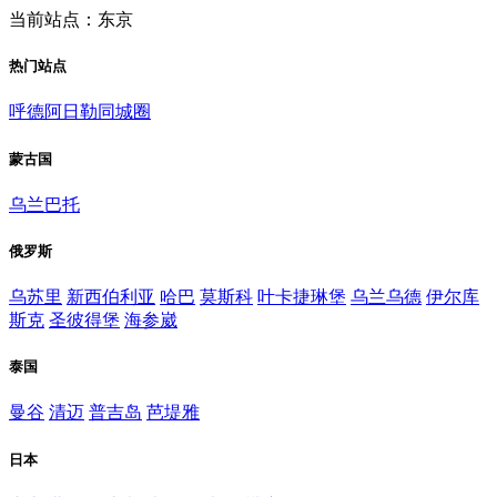
当前站点：东京
热门站点
呼德阿日勒同城圈
蒙古国
乌兰巴托
俄罗斯
乌苏里
新西伯利亚
哈巴
莫斯科
叶卡捷琳堡
乌兰乌德
伊尔库
斯克
圣彼得堡
海参崴
泰国
曼谷
清迈
普吉岛
芭堤雅
日本