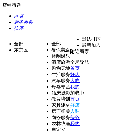
店铺筛选
区域
商务服务
排序
默认排序
全部
全部
最新加入
东京区
餐饮美食
附近商家
休闲娱乐
酒店旅游
全局导航
购物天地
首页
生活服务
好店
汽车服务
入驻
母婴专区
我的
婚庆摄影
加载中...
教育培训
首页
家具建材
好店
房产相关
入驻
商务服务
头条
农林牧渔
我的
自定义