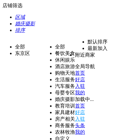
店铺筛选
区域
婚庆摄影
排序
默认排序
全部
全部
最新加入
东京区
餐饮美食
附近商家
休闲娱乐
酒店旅游
全局导航
购物天地
首页
生活服务
好店
汽车服务
入驻
母婴专区
我的
婚庆摄影
加载中...
教育培训
首页
家具建材
好店
房产相关
入驻
商务服务
头条
农林牧渔
我的
自定义