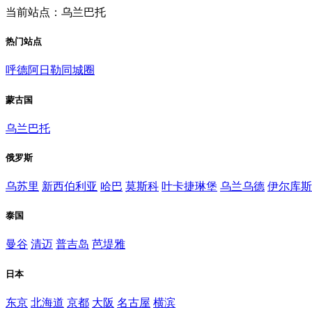
当前站点：乌兰巴托
热门站点
呼德阿日勒同城圈
蒙古国
乌兰巴托
俄罗斯
乌苏里
新西伯利亚
哈巴
莫斯科
叶卡捷琳堡
乌兰乌德
伊尔库斯
泰国
曼谷
清迈
普吉岛
芭堤雅
日本
东京
北海道
京都
大阪
名古屋
横滨