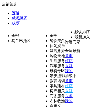
店铺筛选
区域
休闲娱乐
排序
默认排序
全部
全部
最新加入
乌兰巴托区
餐饮美食
附近商家
休闲娱乐
酒店旅游
全局导航
购物天地
首页
生活服务
好店
汽车服务
入驻
母婴专区
我的
婚庆摄影
加载中...
教育培训
首页
家具建材
好店
房产相关
入驻
商务服务
头条
农林牧渔
我的
自定义