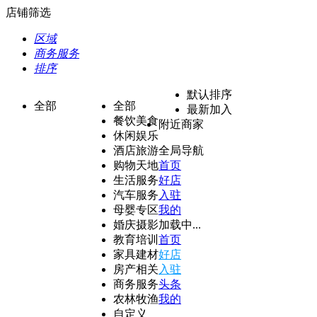
店铺筛选
区域
商务服务
排序
默认排序
全部
全部
最新加入
餐饮美食
附近商家
休闲娱乐
酒店旅游
全局导航
购物天地
首页
生活服务
好店
汽车服务
入驻
母婴专区
我的
婚庆摄影
加载中...
教育培训
首页
家具建材
好店
房产相关
入驻
商务服务
头条
农林牧渔
我的
自定义