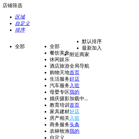
店铺筛选
区域
自定义
排序
默认排序
全部
全部
最新加入
餐饮美食
附近商家
休闲娱乐
酒店旅游
全局导航
购物天地
首页
生活服务
好店
汽车服务
入驻
母婴专区
我的
婚庆摄影
加载中...
教育培训
首页
家具建材
好店
房产相关
入驻
商务服务
头条
农林牧渔
我的
自定义