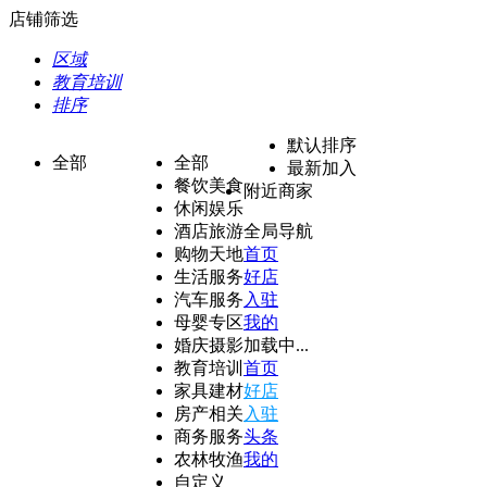
店铺筛选
区域
教育培训
排序
默认排序
全部
全部
最新加入
餐饮美食
附近商家
休闲娱乐
酒店旅游
全局导航
购物天地
首页
生活服务
好店
汽车服务
入驻
母婴专区
我的
婚庆摄影
加载中...
教育培训
首页
家具建材
好店
房产相关
入驻
商务服务
头条
农林牧渔
我的
自定义